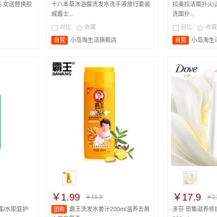
 女送替换胶
十八本草沐浴露洗发水洗手液旅行套装
拉美拉洁面扑火
威露士...
洗面扑...
对比
收藏
对比
收藏




自营
小岛淘生活旗舰店
自营
小岛淘生
￥1.99
￥17.9
￥16.8
￥21
露/水家庭护
霸王洗发水姜汁200ml温养去屑
多芬 密集滋养修
团购