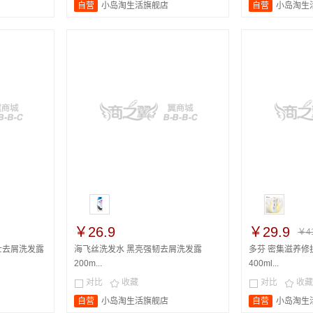
自营
小岛淘生活旗舰店
自营
小岛淘生
￥26.9
￥29.9
￥4
士去屑洗发露
海飞丝洗发水 黑亮强韧去屑洗发露
多芬 密集滋养修
200m...
400ml...
对比
收藏
对比
收藏




自营
小岛淘生活旗舰店
自营
小岛淘生