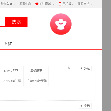
购物车
0
卖家中心
关注商城
手机版
商家支持


入驻
更多
+
多选
Dove/多芬
滇虹康王
LANSUR/兰瑟
L＇oreal/欧莱雅
Real
REJOICE/飘柔
Walch/威露士
+
多选