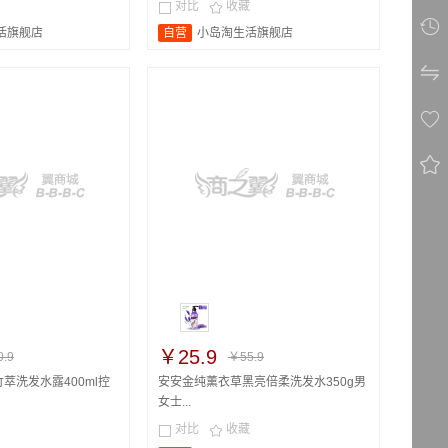
对比
收藏



活旗舰店
自营
小岛淘生活旗舰店



￥25.9
.9
￥55.9
萃洗发水露400ml控
安安金纯薰衣草黑亮倍柔洗发水350g男
女士...
对比
收藏

