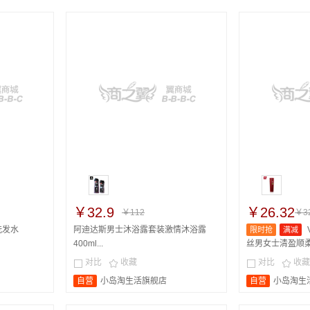
￥32.9
￥26.32
￥112
￥32
洗发水
阿迪达斯男士沐浴露套装激情沐浴露
限时抢
满减
400ml...
丝男女士清盈顺柔洗
对比
收藏
对比
收藏




自营
小岛淘生活旗舰店
自营
小岛淘生