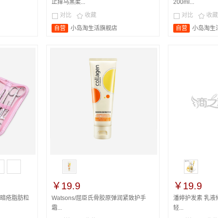
止痒乌黑柔...
200ml...
对比
收藏
对比
收藏




自营
小岛淘生活旗舰店
自营
小岛淘生
￥19.9
￥19.9
暗疮脂肪粒
Watsons/屈臣氏骨胶原弹润紧致护手
潘婷护发素 乳液修
霜...
轻...