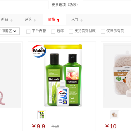
更多选项（功效）
新品
评论
价格
人气
 海港区
平台自营
包邮
支持货到付款
仅显示有货




￥9.9
￥10
￥18