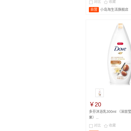
对比
收藏


自营
小岛淘生活旗舰店
￥20
多芬沐浴乳300ml （深层
果）...
对比
收藏

