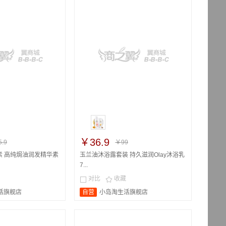
￥36.9
.9
￥99
素 高纯焗油润发精华素
玉兰油沐浴露套装 持久滋润Olay沐浴乳
7...
对比
收藏


活旗舰店
自营
小岛淘生活旗舰店