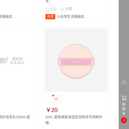
老...
对比
收藏


活旗舰店
自营
小岛淘生活旗舰店


购
￥20
物
车
护润发乳200ml 超
DHC 紧致焕肤保湿定妆粉饼专用粉扑
0
植...