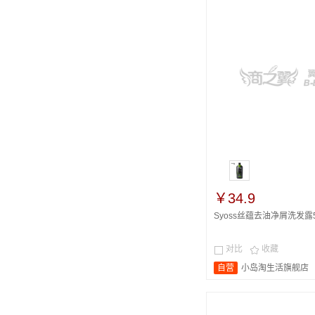
￥34.9
Syoss丝蕴去油净屑洗发露500
对比
收藏


自营
小岛淘生活旗舰店