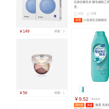
拉美拉睫毛夹 睫毛辅助工具
垫...
对比
收藏


自营
小岛淘生活旗舰店
￥149
销量：2
￥56
销量：1
￥9.52
￥11.9
飘柔 洗发
限时抢
满减