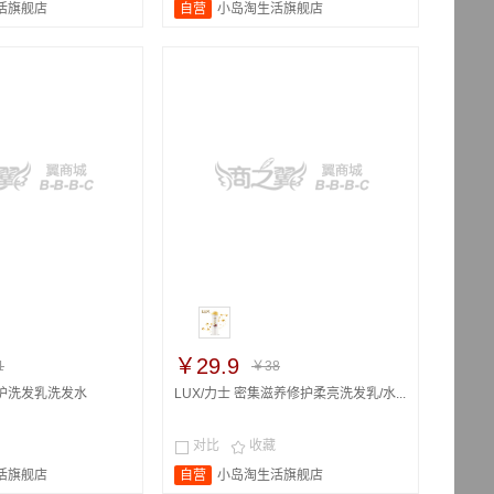
活旗舰店
自营
小岛淘生活旗舰店
￥29.9
1
￥38
护洗发乳洗发水
LUX/力士 密集滋养修护柔亮洗发乳/水...
对比
收藏


活旗舰店
自营
小岛淘生活旗舰店