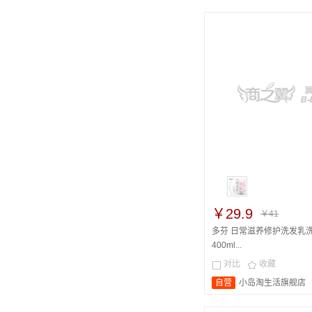
￥29.9
￥41
多芬 日常滋养修护洗发乳
400ml...
对比
收藏


自营
小岛淘生活旗舰店