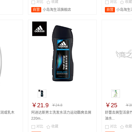
对比
收藏
对比
收藏




自营
小岛淘生活旗舰店
自营
小岛淘生
￥21.9
￥25
￥24.8
￥30
莹润或乳木
阿迪达斯男士洗发水活力运动酷爽去屑
舒蕾去屑型活泉竹
220m...
油水...
对比
收藏
对比
收藏



