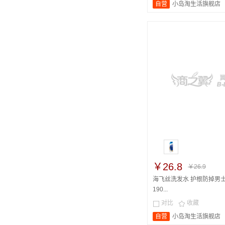
自营
小岛淘生活旗舰店
￥26.8
￥26.9
海飞丝洗发水 护根防掉男
190...
对比
收藏


自营
小岛淘生活旗舰店