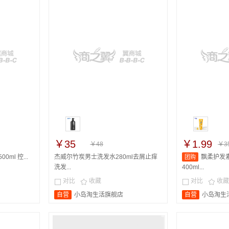
￥35
￥1.99
￥48
￥35
ml 控...
杰威尔竹炭男士洗发水280ml去屑止痒
飘柔护发
团购
洗发...
400ml...
对比
收藏
对比
收藏




自营
小岛淘生活旗舰店
自营
小岛淘生