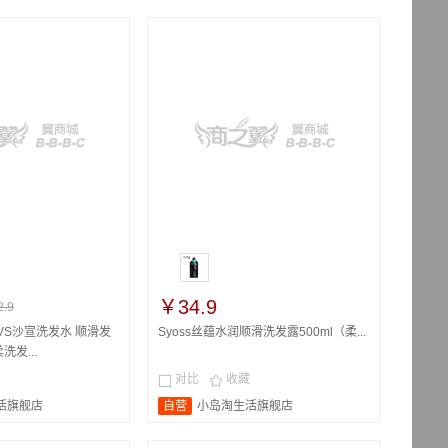
￥34.9
.9
VS沙宣洗发水 顺滑发
Syoss丝蕴水润顺滑洗发露500ml（柔...
发...
对比
收藏


活旗舰店
自营
小岛淘生活旗舰店