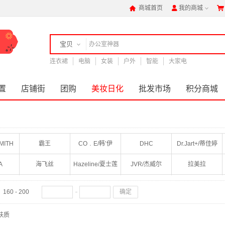
商城首页
我的商城



宝贝
连衣裙
店铺
电脑
女装
户外
智能
大家电
置
店铺街
团购
美妆日化
批发市场
积分商城
MITH
霸王
CO﹒E/韩’伊
DHC
Dr.Jart+/蒂佳婷
A
海飞丝
Hazeline/夏士莲
JVR/杰威尔
拉美拉
魅可
Olay/玉兰油
Purcotton/全棉时代
QVS
160 - 200
确定
opf/施华蔻
SYOSS/丝蕴
舒蕾
SOMANG/所望
safeguard/舒肤佳
肤质