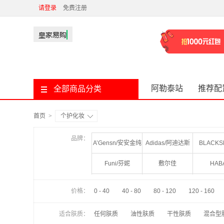
请登录
免费注册
阿勒泰站
推荐配
全部商品分类
首页
>
个护化妆
品牌：
A’Gensn/安安金纯
Adidas/阿迪达斯
BLACKS
Funi/芬妮
敷尔佳
HAB
LUX/力士
LG
MAC/
价格：
0 - 40
40 - 80
80 - 120
120 - 160
SEEYOUNG/滋源
沙宣
Schwarzk
适合肤质：
任何肤质
油性肤质
干性肤质
混合型