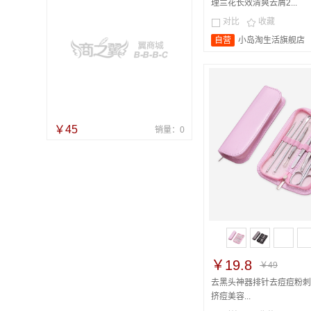
理兰花长效清爽去屑2...
对比
收藏


自营
小岛淘生活旗舰店
￥45
销量：0
￥19.8
￥49
去黑头神器排针去痘痘粉刺
挤痘美容...