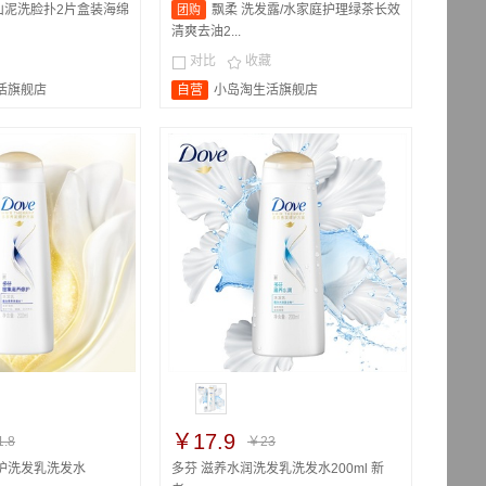
山泥洗脸扑2片盒装海绵
飘柔 洗发露/水家庭护理绿茶长效
团购
清爽去油2...
对比
收藏


活旗舰店
自营
小岛淘生活旗舰店
￥17.9
.8
￥23
护洗发乳洗发水
多芬 滋养水润洗发乳洗发水200ml 新