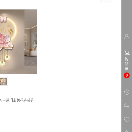


购
物
车
0

风入户进门玄关花卉装饰

