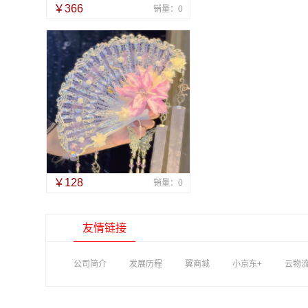
￥366
销量：0
￥128
销量：0
友情链接
公司简介
发展历程
翼商城
小京东+
云物