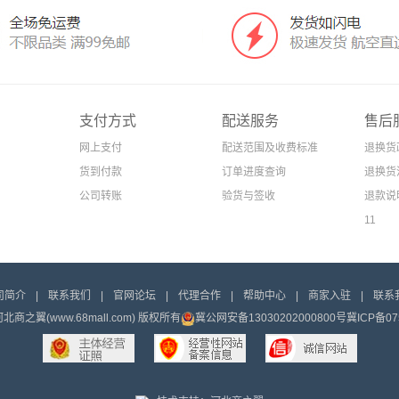
支付方式
配送服务
售后
网上支付
配送范围及收费标准
退换货
货到付款
订单进度查询
退换货
公司转账
验货与签收
退款说
11
司简介
|
联系我们
|
官网论坛
|
代理合作
|
帮助中心
|
商家入驻
|
联系
t 河北商之翼(www.68mall.com) 版权所有
冀公网安备13030202000800号
冀ICP备07