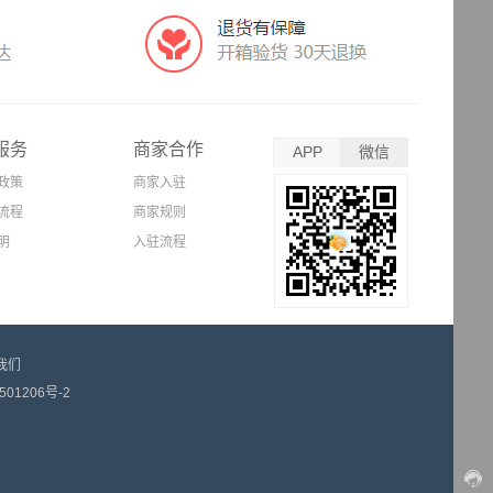
服务
商家合作
APP
微信
政策
商家入驻
流程
商家规则
明
入驻流程
我们
501206号-2
