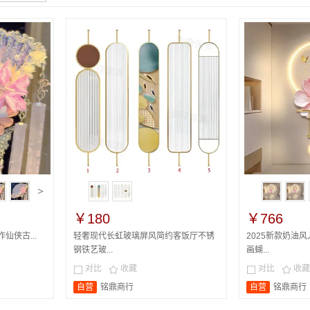
>
￥180
￥766
作仙侠古...
轻奢现代长虹玻璃屏风简约客饭厅不锈
2025新款奶油
钢铁艺玻...
画蝴...
对比
收藏
对比
收藏




自营
铭鼎商行
自营
铭鼎商行