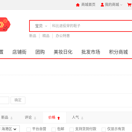
商城首页
我的商城



宝贝
新品
店铺
精品
办公特惠
置
店铺街
团购
美妆日化
批发市场
积分商城
确定
新品
评论
价格
人气
 海港区
平台自营
包邮
支持货到付款
仅显示有货



