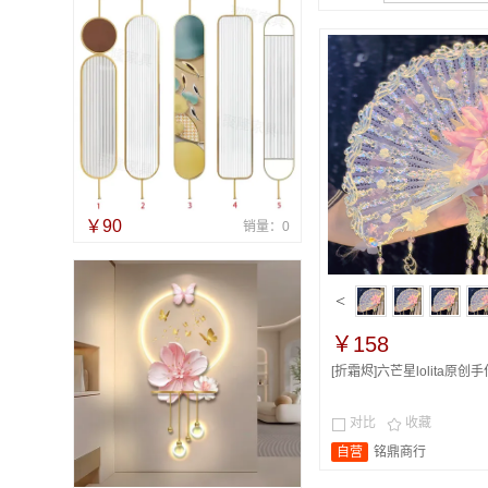
￥90
销量：0
<
￥158
[折霜烬]六芒星lolita原创手
对比
收藏


自营
铭鼎商行