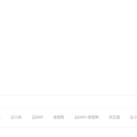
流
云小店
云ERP
收银狗
云ERP+收银狗
社区团
云