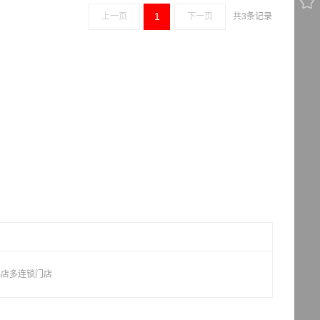

1
上一页
下一页
共3条记录
小店多连锁门店