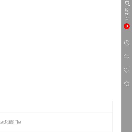

购
物
车
0




小店多连锁门店