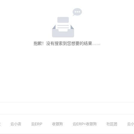
抱歉！没有搜索到您想要的结果……
流
云小店
云ERP
收银狗
云ERP+收银狗
社区团
云