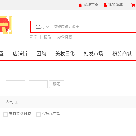
商城首页
我的商城



宝贝
新品
店铺
精品
办公特惠
置
店铺街
团购
美妆日化
批发市场
积分商城
确定
人气
支持货到付款
仅显示有货

