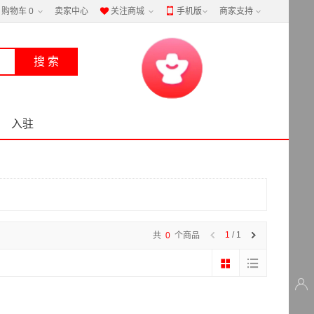
购物车
0
卖家中心
关注商城
手机版
商家支持


入驻
1
/ 1
共
0
个商品
