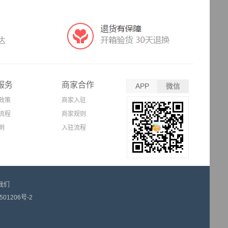
服务
商家合作
APP
微信
政策
商家入驻
流程
商家规则
明
入驻流程
我们
501206号-2