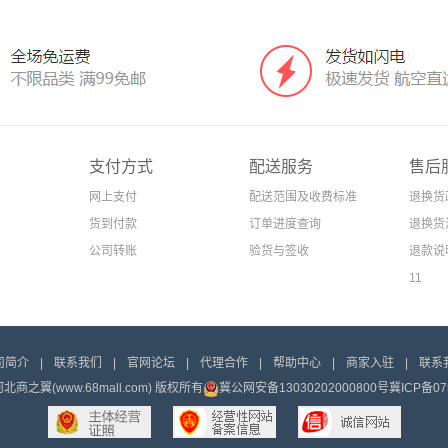
支付方式
配送服务
售后
网上支付
配送范围及收费标准
退换货
货到付款
订单进度查询
退换货
公司转账
验货与签收
退款说
11
司简介
|
联系我们
|
官网论坛
|
代理合作
|
帮助中心
|
商家入驻
|
联系
t 河北商之翼(www.68mall.com) 版权所有
冀公网安备13030202000800号
冀ICP备07