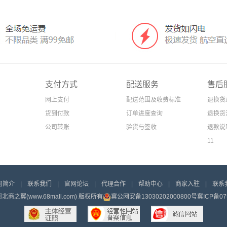
支付方式
配送服务
售后
网上支付
配送范围及收费标准
退换货
货到付款
订单进度查询
退换货
公司转账
验货与签收
退款说
11
司简介
|
联系我们
|
官网论坛
|
代理合作
|
帮助中心
|
商家入驻
|
联系
t 河北商之翼(www.68mall.com) 版权所有
冀公网安备13030202000800号
冀ICP备07