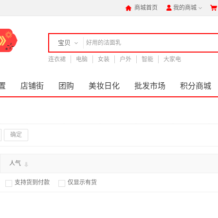
商城首页
我的商城



宝贝
连衣裙
店铺
电脑
女装
户外
智能
大家电
置
店铺街
团购
美妆日化
批发市场
积分商城
确定
人气
支持货到付款
仅显示有货

