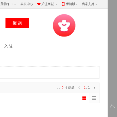
购物车
0
卖家中心
关注商城
手机版
商家支持


入驻
1
/ 1
共
0
个商品
