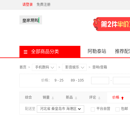
请登录
免费注册
阿勒泰站
推荐配
全部商品分类
首页
>
手机数码
>
影音娱乐
>
音响/音箱
价格：
9 - 25
89 - 105
综合
销量
新品
评论
价格
配送至
河北省 秦皇岛市 海港区
平台自营
包邮

