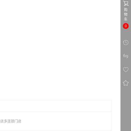

购
物
车
0




小店多连锁门店