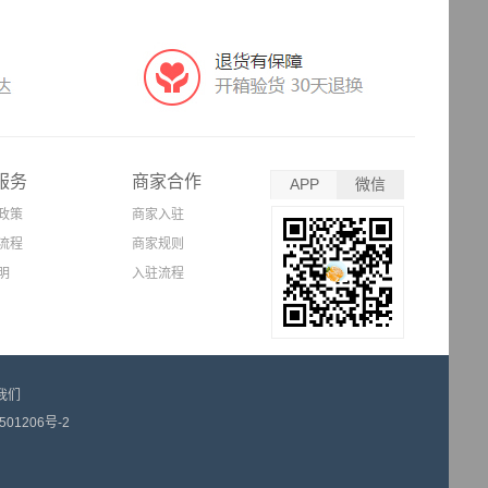
服务
商家合作
APP
微信
政策
商家入驻
流程
商家规则
明
入驻流程
我们
501206号-2