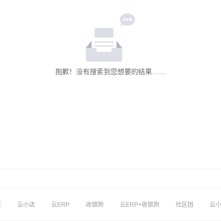
抱歉！没有搜索到您想要的结果……
流
云小店
云ERP
收银狗
云ERP+收银狗
社区团
云