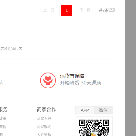
1
上一页
下一页
共2条记录
小店多连锁门店
服务
商家合作
APP
微信
政策
商家入驻
流程
商家规则
明
入驻流程