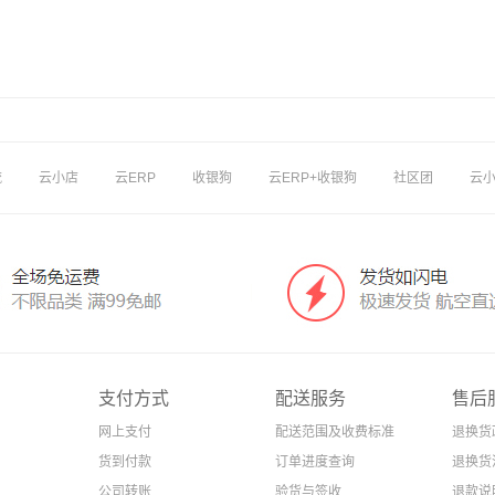
流
云小店
云ERP
收银狗
云ERP+收银狗
社区团
云
支付方式
配送服务
售后
网上支付
配送范围及收费标准
退换货
货到付款
订单进度查询
退换货
公司转账
验货与签收
退款说