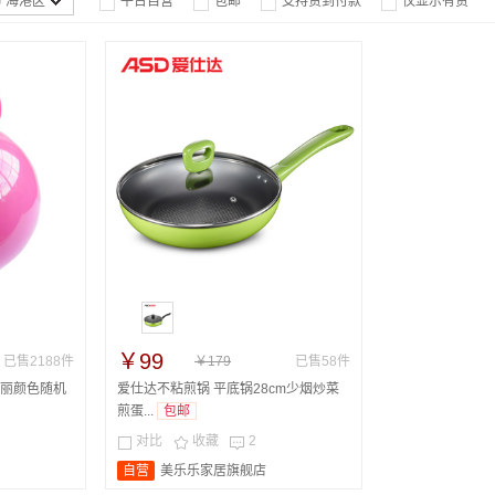
 海港区
平台自营
包邮
支持货到付款
仅显示有货




￥99
已售2188件
￥179
已售58件
丽颜色随机
爱仕达不粘煎锅 平底锅28cm少烟炒菜
煎蛋...
包邮
对比
收藏
2



自营
美乐乐家居旗舰店