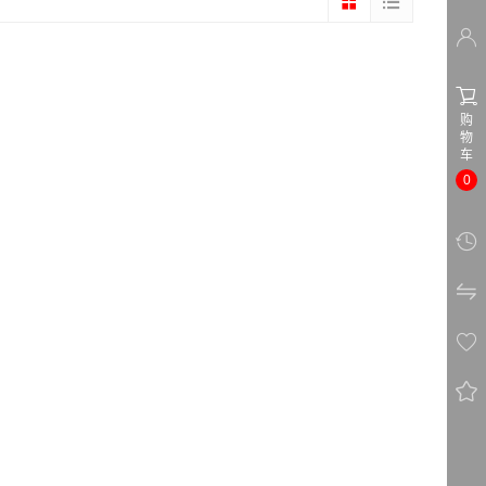


购
物
车
0



