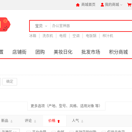
商城首页
我的商城



宝贝
冰箱
店铺
洗衣机
电视
空调
电饭锅
榨汁机
置
店铺街
团购
美妆日化
批发市场
积分商城
确定
更多选项（产地、型号、风格、适用对象 等）
新品
评论
价格
人气