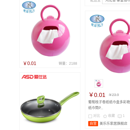
配送至
河北省 秦皇岛市
￥0.01
销量：2188
￥0.01
￥23.9
葡萄枝子卷纸纸巾盒多彩艳
纸巾筒P...
对比
收藏
1



自营
美乐乐家居旗舰店